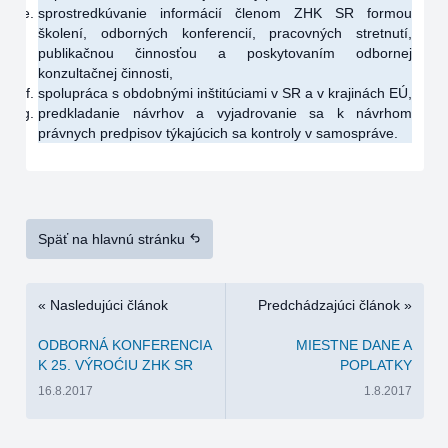
sprostredkúvanie informácií členom ZHK SR formou
školení, odborných konferencií, pracovných stretnutí,
publikačnou činnosťou a poskytovaním odbornej
konzultačnej činnosti,
spolupráca s obdobnými inštitúciami v SR a v krajinách EÚ,
predkladanie návrhov a vyjadrovanie sa k návrhom
právnych predpisov týkajúcich sa kontroly v samospráve.
Späť na hlavnú stránku
« Nasledujúci článok
Predchádzajúci článok »
ODBORNÁ KONFERENCIA
MIESTNE DANE A
K 25. VÝROĆIU ZHK SR
POPLATKY
16.8.2017
1.8.2017