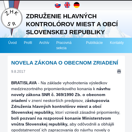
ZDRUŽENIE HLAVNÝCH
KONTROLÓROV MIEST A OBCÍ
SLOVENSKEJ REPUBLIKY
Úvod
Profil
Archív
Pracovná
Publikácie
Kontakty
sekcia
NOVELA ZÁKONA O OBECNOM ZRIADENÍ
9.8.2017
BRATISLAVA
-
Na základe vyhodnotenia výsledkov
medzirezortného pripomienkového konania k
návrhu
novely zákona SNR č. 369/1990 Zb. o obecnom
zriadení
v znení neskorších predpisov, z
ástupcovia
Združenia hlavných kontrolórov miest a obcí
Slovenskej republiky,
ktorí vzniesli zásadné pripomienky,
boli pozvaní na rozporové konanie Ministerstvom
vnútra Slovenskej republiky,
aby odôvodnili a obhájili
opodstatnenosť ich zapracovania do návrhu novely o