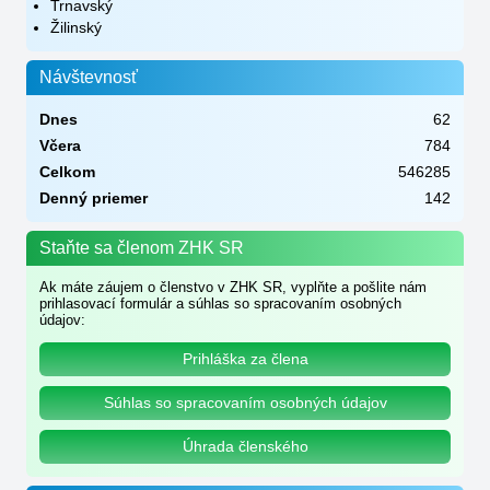
Trnavský
Žilinský
Návštevnosť
Dnes
62
Včera
784
Celkom
546285
Denný priemer
142
Staňte sa členom ZHK SR
Ak máte záujem o členstvo v ZHK SR, vyplňte a pošlite nám
prihlasovací formulár a súhlas so spracovaním osobných
údajov:
Prihláška za člena
Súhlas so spracovaním osobných údajov
Úhrada členského