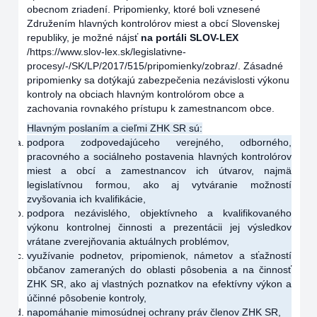
obecnom zriadení. Pripomienky, ktoré boli vznesené
Združením hlavných kontrolórov miest a obcí Slovenskej
republiky, je možné nájsť
na portáli SLOV-LEX
/https://www.slov-lex.sk/legislativne-
procesy/-/SK/LP/2017/515/pripomienky/zobraz/. Zásadné
pripomienky sa dotýkajú zabezpečenia nezávislosti výkonu
kontroly na obciach hlavným kontrolórom obce a
zachovania rovnakého prístupu k zamestnancom obce.
Hlavným poslaním a cieľmi ZHK SR sú:
podpora zodpovedajúceho verejného, odborného,
pracovného a sociálneho postavenia hlavných kontrolórov
miest a obcí a zamestnancov ich útvarov, najmä
legislatívnou formou, ako aj vytváranie možností
zvyšovania ich kvalifikácie,
podpora nezávislého, objektívneho a kvalifikovaného
výkonu kontrolnej činnosti a prezentácii jej výsledkov
vrátane zverejňovania aktuálnych problémov,
využívanie podnetov, pripomienok, námetov a sťažností
občanov zameraných do oblasti pôsobenia a na činnosť
ZHK SR, ako aj vlastných poznatkov na efektívny výkon a
účinné pôsobenie kontroly,
napomáhanie mimosúdnej ochrany práv členov ZHK SR,