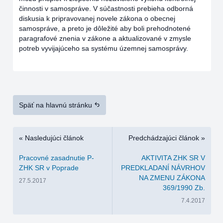
činnosti v samospráve. V súčastnosti prebieha odborná
diskusia k pripravovanej novele zákona o obecnej
samospráve, a preto je dôležité aby boli prehodnotené
paragrafové znenia v zákone a aktualizované v zmysle
potreb vyvijajúceho sa systému územnej samosprávy.
Späť na hlavnú stránku
« Nasledujúci článok
Predchádzajúci článok »
Pracovné zasadnutie P-
AKTIVITA ZHK SR V
ZHK SR v Poprade
PREDKLADANÍ NÁVRHOV
NA ZMENU ZÁKONA
27.5.2017
369/1990 Zb.
7.4.2017