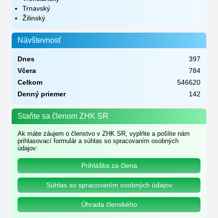
Trnavský
Žilinský
Návštevnosť
Dnes
397
Včera
784
Celkom
546620
Denný priemer
142
Staňte sa členom ZHK SR
Ak máte záujem o členstvo v ZHK SR, vyplňte a pošlite nám
prihlasovací formulár a súhlas so spracovaním osobných
údajov:
Prihláška za člena
Súhlas so spracovaním osobných údajov
Úhrada členského