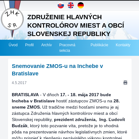
ZDRUŽENIE HLAVNÝCH
KONTROLÓROV MIEST A OBCÍ
SLOVENSKEJ REPUBLIKY
Úvod
Profil
Archív
Pracovná
Publikácie
Kontakty
sekcia
Snemovanie ZMOS-u na Inchebe v
Bratislave
4.5.2017
BRATISLAVA
-
V dňoch
17. - 18. mája 2017 bude
Incheba v Bratislave
hostiť zástupcov ZMOS-u na
28.
sneme ZMOS.
Už tradične medzi hosťami snemu je aj
zástupca Združenia hlavných kontrolórov miest a obcí
Slovenskej republiky,
prezident združenia, Ing. Ľudovít
Budzák
, ktorý toto pozvanie víta, pretože je to vhodná
pôda na prezentovanie návrhov legislatívnych zmien, ktoré
môžu prispieť k zlepšeniu nezávislého výkonu kontrolnej