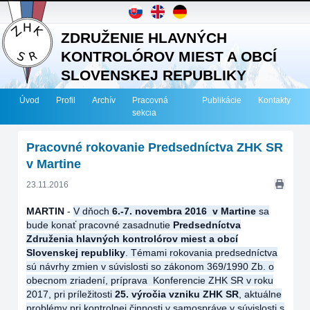
ZDRUŽENIE HLAVNÝCH
KONTROLÓROV MIEST A OBCÍ
SLOVENSKEJ REPUBLIKY
Úvod
Profil
Archív
Pracovná
Publikácie
Kontakty
sekcia
Pracovné rokovanie Predsedníctva ZHK SR
v Martine
23.11.2016
MARTIN
-
V dňoch
6.-7
. novembra 2016 v Martine
sa
bude konať pracovné zasadnutie
Predsedníctva
Združenia hlavných kontrolórov miest a obcí
Slovenskej republiky
. Témami rokovania predsedníctva
sú návrhy zmien v súvislosti so zákonom 369/1990 Zb. o
obecnom zriadení, príprava Konferencie ZHK SR v roku
2017, pri príležitosti
25. výročia vzniku ZHK SR
, aktuálne
problémy pri kontrolnej činnosti v samospráve v súvislosti s