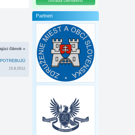
Úhrada členského
Partneri
júci článok »
EPOTREBUJÚ
15.8.2012