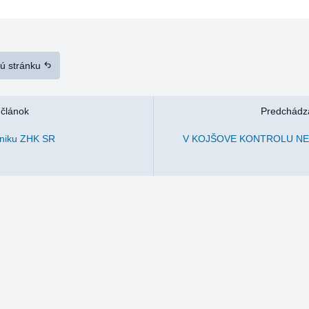
nú stránku
 článok
Predchádza
zniku ZHK SR
V KOJŠOVE KONTROLU N