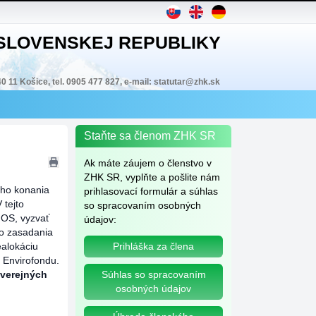
 SLOVENSKEJ REPUBLIKY
40 11 Košice, tel. 0905 477 827, e-mail: statutar@zhk.sk
Staňte sa členom ZHK SR
Ak máte záujem o členstvo v
ZHK SR, vyplňte a pošlite nám
ého konania
prihlasovací formulár a súhlas
 tejto
so spracovaním osobných
MOS, vyzvať
údajov:
ho zasadania
ealokáciu
Prihláška za člena
 Envirofondu.
 verejných
Súhlas so spracovaním
osobných údajov