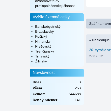
oznamovateľov
protispoločenskej činnosti
Vyššie územné celky
Späť na hlav
Banskobystrický
Bratislavský
Košický
« Nasledujúci
Nitriansky
Prešovský
20. výročie v
Trenčiansky
Trnavský
27.8.2012
Žilinský
Návštevnosť
Dnes
3
Včera
253
Celkom
544688
Denný priemer
141