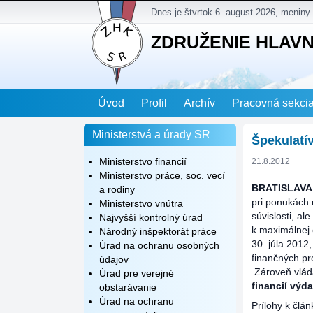
Dnes je štvrtok 6. august 2026, meniny
ZDRUŽENIE HLAV
Úvod
Profil
Archív
Pracovná sekci
Ministerstvá a úrady SR
Špekulatí
Ministerstvo financií
21.8.2012
Ministerstvo práce, soc. vecí
BRATISLAVA
a rodiny
pri ponukách 
Ministerstvo vnútra
súvislosti, a
Najvyšší kontrolný úrad
k maximálnej 
Národný inšpektorát práce
30. júla 2012
Úrad na ochranu osobných
finančných pr
údajov
Zároveň vlád
Úrad pre verejné
financií výd
obstarávanie
Úrad na ochranu
Prílohy k člán