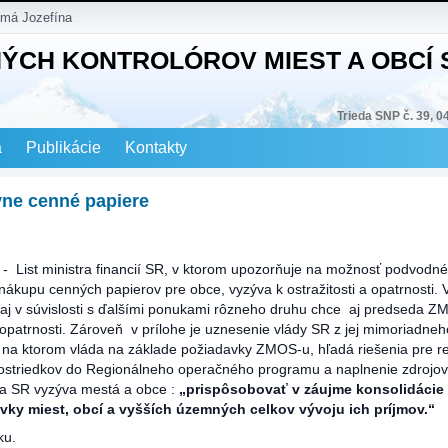
 má Jozefína
NÝCH KONTROLÓROV MIEST A OBCÍ
Trieda SNP č. 39, 0
a
Publikácie
Kontakty
vne cenné papiere
-
List ministra financií SR, v ktorom upozorňuje na možnosť podvodn
nákupu cenných papierov pre obce, vyzýva k ostražitosti a opatrnosti. V
le aj v súvislosti s ďalšími ponukami rôzneho druhu chce aj predseda Z
opatrnosti. Zároveň v prílohe je uznesenie vlády SR z jej mimoriadne
, na ktorom vláda na základe požiadavky ZMOS-u, hľadá riešenia pre r
ostriedkov do Regionálneho operačného programu a naplnenie zdrojov
a SR vyzýva mestá a obce :
„prispôsobovať v záujme konsolidácie
avky miest, obcí a vyšších územných celkov vývoju ich príjmov.“
ku.