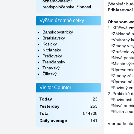
oznamovateľov
(Webinár bude
protispoločenskej činnosti
Prihlasovací
Vyššie územné celky
Obsahom we
1. Kľúčové zm
Banskobystrický
*Základné 
Bratislavský
*Vnútorný ko
Košický
*Zmeny v sys
Nitriansky
*Zrušenie vyk
Prešovský
*Nové postup
Trenčiansky
*Miesta výkon
Trnavský
*Upresnenie 
Žilinský
*Zmeny základ
*Úprava nálež
Visitor Counter
*Povinný vnú
2. Praktické 
Today
23
*Povinnosti o
*Nové admini
Yesterday
253
*Riziká a san
Total
544708
Daily average
141
V prípade otá