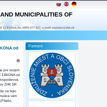
AND MUNICIPALITIES OF
40 11 Košice, tel. 0905 477 827, e-mail: statutar@zhk.sk
Partners
ÁKONA od
e pre svojich
E ZÁKONA od
 Hospodárová
enov ZHK SR
ár na tejto
rmulára vám
Filipko,