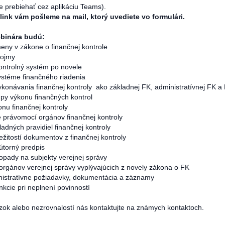
 prebiehať cez aplikáciu Teams).
 link vám pošleme na mail, ktorý uvediete vo formulári.
binára budú:
eny v zákone o finančnej kontrole
pojmy
ntrolný systém po novele
téme finančného riadenia
onávania finančnej kontroly ako základnej FK, administratívnej FK a
y výkonu finančných kontrol
u finančnej kontroly
právomocí orgánov finančnej kontroly
ných pravidiel finančnej kontroly
itostí dokumentov z finančnej kontroly
torný predpis
dopady na subjekty verejnej správy
rgánov verejnej správy vyplývajúcich z novely zákona o FK
stratívne požiadavky, dokumentácia a záznamy
kcie pri neplnení povinností
zok alebo nezrovnalostí nás kontaktujte na známych kontaktoch.