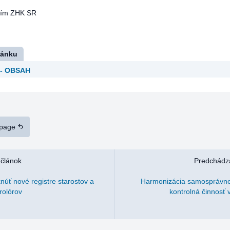
tím ZHK SR
lánku
 - OBSAH
 page
 článok
Predchádza
knúť nové registre starostov a
Harmonizácia samosprávnej 
rolórov
kontrolná činnosť