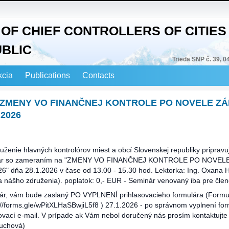
OF CHIEF CONTROLLERS OF CITIES 
UBLIC
Trieda SNP č. 39, 0
kcia
Publications
Contacts
- ZMENY VO FINANČNEJ KONTROLE PO NOVELE Z
 2026
uženie hlavných kontrolórov miest a obcí Slovenskej republiky pripravuj
nár so zameraním na "ZMENY VO FINANČNEJ KONTROLE PO NOVEL
26" dňa 28.1.2026 v čase od 13.00 - 15.30 hod. Lektorka: Ing. Oxana
a nášho združenia). poplatok: 0,- EUR - Seminár venovaný iba pre čl
ár, vám bude zaslaný PO VYPLNENÍ prihlasovacieho formulára (Formul
://forms.gle/wPitXLHaSBwjiL5f8 ) 27.1.2026 - po správnom vyplnení fo
ovací e-mail. V prípade ak Vám nebol doručený nás prosím kontaktujte (
uchová)