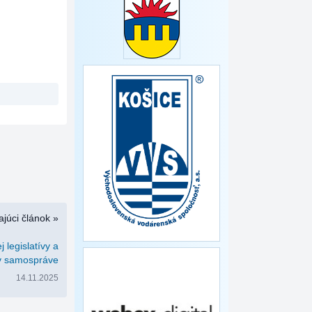
júci článok »
legislatívy a
 v samospráve
14.11.2025