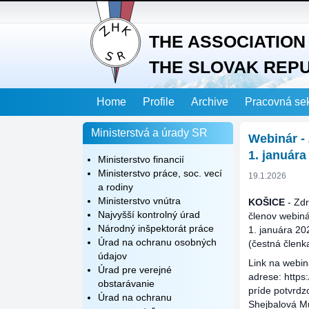
THE ASSOCIATION 
THE SLOVAK REP
Home
Profile
Archive
Pracovná se
Ministerstvá a úrady SR
Webinár 
1. januára
Ministerstvo financií
Ministerstvo práce, soc. vecí
19.1.2026
a rodiny
Ministerstvo vnútra
KOŠICE
- Zdr
Najvyšší kontrolný úrad
členov webi
Národný inšpektorát práce
1. januára 20
Úrad na ochranu osobných
(čestná členk
údajov
Link na webin
Úrad pre verejné
adrese: https
obstarávanie
príde potvrdz
Úrad na ochranu
Shejbalová M