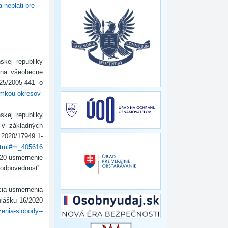
neplati-pre-
nskej republiky
 na všeobecne
25/2005-441 o
imkou-okresov-
skej republiky
 v základných
 2020/17949:1-
.html#m_405616
020 usmernenie
povednosť".
ácia usmernenia
lášku 16/2020
enia-slobody--