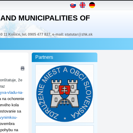
AND MUNICIPALITIES OF
40 11 Košice, tel. 0905 477 827, e-mail: statutar@zhk.sk
Partners
onštatuje, že
raz
zyva-vladu-na-
a na ochorenie
prvého kola
estovanie sa
-vynimkou-
novembra
 pohybu na