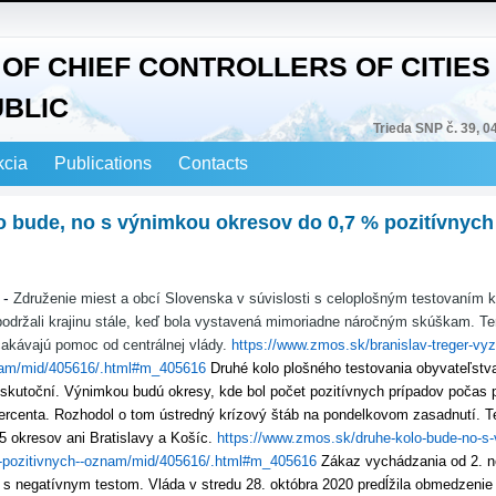
OF CHIEF CONTROLLERS OF CITIES 
UBLIC
Trieda SNP č. 39, 0
kcia
Publications
Contacts
o bude, no s výnimkou okresov do 0,7 % pozitívnych
-
Združenie miest a obcí Slovenska v súvislosti s celoplošným testovaním k
održali krajinu stále, keď bola vystavená mimoriadne náročným skúškam. Te
akávajú pomoc od centrálnej vlády.
https://www.zmos.sk/branislav-treger-vy
nam/mid/405616/.html#m_405616
Druhé kolo plošného testovania obyvateľstv
kutoční. Výnimkou budú okresy, kde bol počet pozitívnych prípadov počas 
percenta. Rozhodol o tom ústredný krízový štáb na pondelkovom zasadnutí. T
5 okresov ani Bratislavy a Košíc.
https://www.zmos.sk/druhe-kolo-bude-no-s
7-pozitivnych--oznam/mid/405616/.html#m_405616
Zákaz vychádzania od 2. 
dí s negatívnym testom.
Vláda v stredu 28. októbra 2020 predĺžila obmedzenie