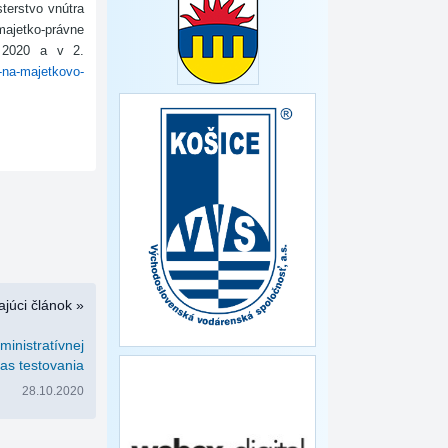
terstvo vnútra
majetko-právne
 2020 a v 2.
-na-majetkovo-
júci článok »
inistratívnej
as testovania
28.10.2020