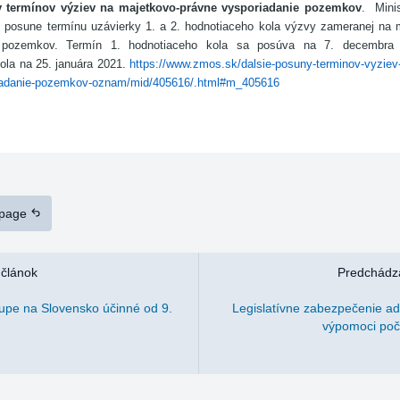
y termínov výziev na majetkovo-právne vysporiadanie pozemkov
. Minis
 posune termínu uzávierky 1. a 2. hodnotiaceho kola výzvy zameranej na 
e pozemkov. Termín 1. hodnotiaceho kola sa posúva na 7. decembra
ola na 25. januára 2021.
https://www.zmos.sk/dalsie-posuny-terminov-vyziev
iadanie-pozemkov-oznam/mid/405616/.html#m_405616
 page
 článok
Predchádza
upe na Slovensko účinné od 9.
Legislatívne zabezpečenie adm
výpomoci poč