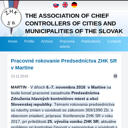
THE ASSOCIATION OF CHIEF
CONTROLLERS OF CITIES AND
MUNICIPALITIES OF THE SLOVAK
REPUBLIC
Home
Profile
Archive
Pracovná
Publications
Contacts
sekcia
Pracovné rokovanie Predsedníctva ZHK SR
v Martine
23.11.2016
MARTIN
-
V dňoch
6.-7
. novembra 2016 v Martine
sa
bude konať pracovné zasadnutie
Predsedníctva
Združenia hlavných kontrolórov miest a obcí
Slovenskej republiky
. Témami rokovania predsedníctva
sú návrhy zmien v súvislosti so zákonom 369/1990 Zb. o
obecnom zriadení, príprava Konferencie ZHK SR v roku
2017, pri príležitosti
25. výročia vzniku ZHK SR
, aktuálne
problémy pri kontrolnej činnosti v samospráve v súvislosti s