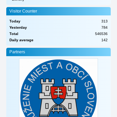
Visitor Counter
Today
313
Yesterday
784
Total
546536
Daily average
142
Partners