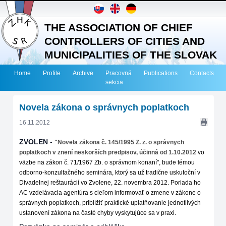
THE ASSOCIATION OF CHIEF
CONTROLLERS OF CITIES AND
MUNICIPALITIES OF THE SLOVAK
REPUBLIC
Home
Profile
Archive
Pracovná
Publications
Contacts
sekcia
Novela zákona o správnych poplatkoch
16.11.2012
ZVOLEN
-
"Novela zákona č. 145/1995 Z. z. o správnych
poplatkoch v znení neskorších predpisov,
účinná od 1.10.2012
vo
väzbe na zákon č. 71/1967 Zb. o správnom konaní", bude témou
odborno-konzultačného seminára, ktorý sa už tradične uskutoční v
Divadelnej reštaurácií vo Zvolene, 22. novembra 2012. Poriada ho
AC vzdelávacia agentúra s cieľom informovať o zmene v zákone o
správnych poplatkoch, priblížiť praktické uplatňovanie jednotlivých
ustanovení zákona na časté chyby vyskytujúce sa v praxi.