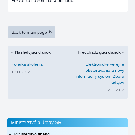
Pozvánka na seminár a prihláška.
Back to main page
« Nasledujúci článok
Predchádzajúci článok »
Ponuka školenia
Elektronické verejné
obstarávanie a nový
19.11.2012
informačný systém Zberu
údajov
12.11.2012
Ministerstvá a úrady SR
Ministerstvo financií